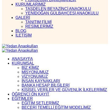
KURUMLARIMIZ
TAŞDELEN BEYAZİNCİ ANAOKULU
YENİDOĞAN GÜLBAHÇESİ ANAOKULU
GALERİ
TANITIM FİLMİ
RESİMLERİMİZ
BLOG
İLETİŞİM
ANASAYFA
KURUMSAL
BİZ KİMİZ
MİSYONUMUZ
VİZYONUMUZ
İNSAN KAYNAKLARI
BANKA HESAP BİLGİLERİ
KİŞİSEL VERİLER VE GÜVENLİK İLKELERİMİZ
ÖĞRENCİ ÖN KAYIT
EĞİTİMLER
EĞİTİM SETLERİMİZ
BECERİ TEMELLİ EĞİTİM MODELİMİZ