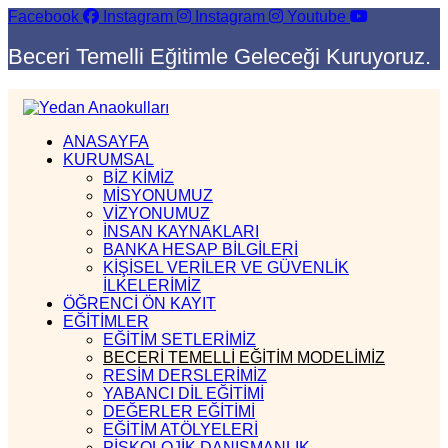
Facebook
Instagram
Instagram
Youtube
Beceri Temelli Eğitimle Geleceği Kuruyoruz.
ANASAYFA
KURUMSAL
BİZ KİMİZ
MİSYONUMUZ
VİZYONUMUZ
İNSAN KAYNAKLARI
BANKA HESAP BİLGİLERİ
KİŞİSEL VERİLER VE GÜVENLİK
İLKELERİMİZ
ÖĞRENCİ ÖN KAYIT
EĞİTİMLER
EĞİTİM SETLERİMİZ
BECERİ TEMELLİ EĞİTİM MODELİMİZ
RESİM DERSLERİMİZ
YABANCI DİL EĞİTİMİ
DEĞERLER EĞİTİMİ
EĞİTİM ATÖLYELERİ
PİSKOLOJİK DANIŞMANLIK