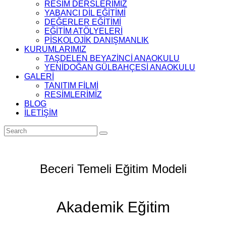
RESİM DERSLERİMİZ
YABANCI DİL EĞİTİMİ
DEĞERLER EĞİTİMİ
EĞİTİM ATÖLYELERİ
PİSKOLOJİK DANIŞMANLIK
KURUMLARIMIZ
TAŞDELEN BEYAZİNCİ ANAOKULU
YENİDOĞAN GÜLBAHÇESİ ANAOKULU
GALERİ
TANITIM FİLMİ
RESİMLERİMİZ
BLOG
İLETİŞİM
Beceri Temeli Eğitim Modeli
Akademik Eğitim