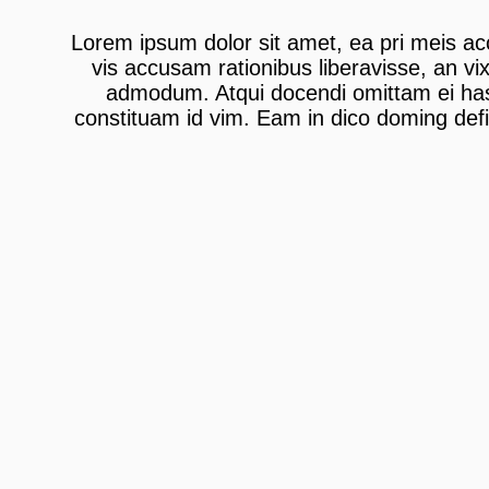
İLETİŞİM
Lorem ipsum dolor sit amet, ea pri meis a
vis accusam rationibus liberavisse, an vix
admodum. Atqui docendi omittam ei has,
constituam id vim. Eam in dico doming de