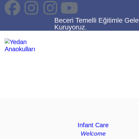
ANASAYFA
Beceri Temelli Eğitimle Gele
KURUMSAL
Kuruyoruz.
ÖĞRENCİ ÖN
KAYIT
EĞİTİMLER
KURUMLARIMIZ
GALERİ
BLOG
Infant Care
Welcome