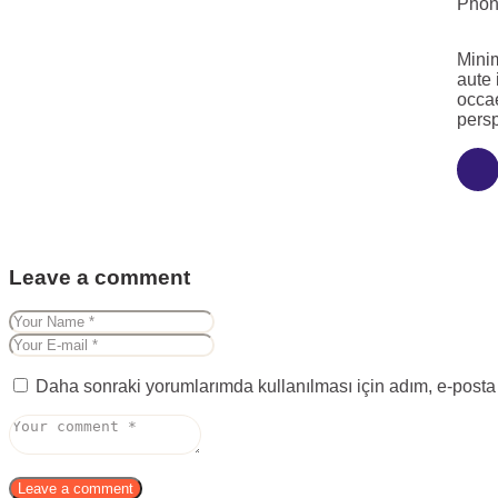
Phon
Minim
aute 
occae
persp
Leave a comment
Daha sonraki yorumlarımda kullanılması için adım, e-posta 