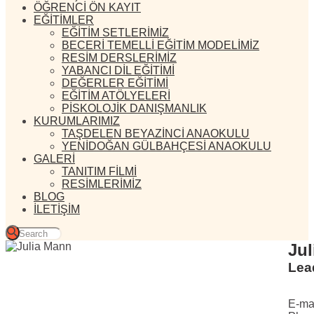
ÖĞRENCİ ÖN KAYIT
EĞİTİMLER
EĞİTİM SETLERİMİZ
BECERİ TEMELLİ EĞİTİM MODELİMİZ
RESİM DERSLERİMİZ
YABANCI DİL EĞİTİMİ
DEĞERLER EĞİTİMİ
EĞİTİM ATÖLYELERİ
PİSKOLOJİK DANIŞMANLIK
KURUMLARIMIZ
TAŞDELEN BEYAZİNCİ ANAOKULU
YENİDOĞAN GÜLBAHÇESİ ANAOKULU
GALERİ
TANITIM FİLMİ
RESİMLERİMİZ
BLOG
İLETİŞİM
Jul
Lea
E-ma